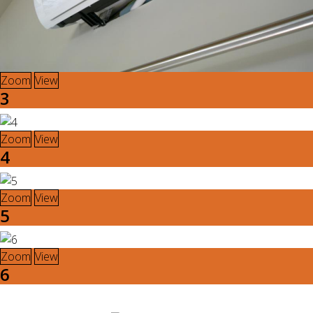
Zoom
View
3
Zoom
View
4
Zoom
View
5
Zoom
View
6