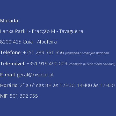
Morada:
Lanka Park I - Fracção M - Tavagueira
8200-425 Guia - Albufeira
Telefone:
+351 289 561 656
(chamada p/ rede fixa nacional)
Telemóvel:
+
351 919 490 003
(chamada p/ rede móvel nacional)
E-mail:
geral@rxsolar.pt
Horário:
2ª a 6ª das 8H às 12H30, 14H00 às 17H30
NIF:
501 392 955